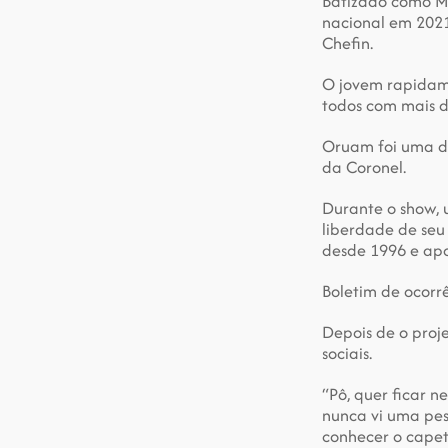
Batizado como Ma
nacional em 2021,
Chefin.
O jovem rapidamen
todos com mais de
Oruam foi uma da
da Coronel.
Durante o show,
liberdade de seu
desde 1996 e ap
Boletim de ocorr
Depois de o proj
sociais.
“Pô, quer ficar n
nunca vi uma pes
conhecer o capet