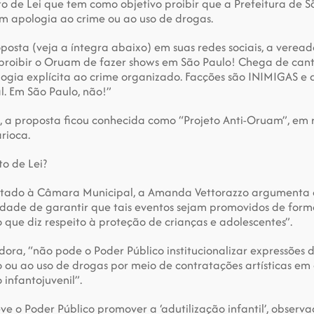
to de Lei que tem como objetivo proibir que a Prefeitura de S
am apologia ao crime ou ao uso de drogas.
posta (veja a íntegra abaixo) em suas redes sociais, a veread
proibir o Oruam de fazer shows em São Paulo! Chega de canto
ogia explícita ao crime organizado. Facções são INIMIGAS e 
l. Em São Paulo, não!”
o, a proposta ficou conhecida como “Projeto Anti-Oruam”, em r
rioca.
to de Lei?
ntado à Câmara Municipal, a Amanda Vettorazzo argumenta q
idade de garantir que tais eventos sejam promovidos de forma
 que diz respeito à proteção de crianças e adolescentes”.
ora, “não pode o Poder Público institucionalizar expressões d
 ou ao uso de drogas por meio de contratações artísticas em 
 infantojuvenil”.
 o Poder Público promover a ‘adutilização infantil’, observa