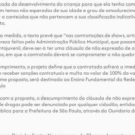
çada do desenvolvimento da criança para que ela tenha com
m temas não esperados de sua idade e grau de amadurecimen
a conteúdos que não pertencem a sua classificação indicativa”
ta.
a medida, o texto prevê que “nas contratações de shows, artis
reza feitas pela Administração Pública Municipal, que possam
ntojuvenil, deve-ser-à ter uma cláusula de não expressão de a
as, em que o contratado deverá se comprometer a não quebrá
mprimento, o projeto define que o contratado sofrerá a imedi
 receber sanções contratuais e multa no valor de 100% do val
rme proposto, será destinada ao Ensino Fundamental da Rede 
ulo
com a proposta, o descumprimento da cláusula de não expres
de drogas pode ser denunciado por qualquer cidadão, entida
blica para a Prefeitura de São Paulo, através da Ouvidoria d