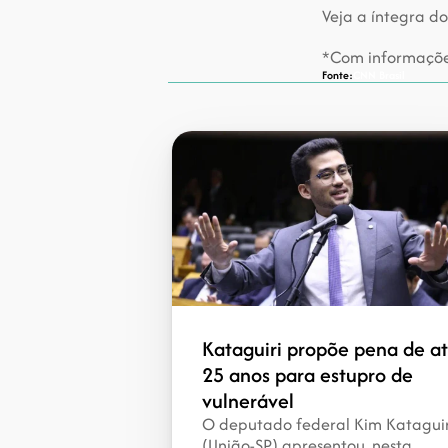
Veja a íntegra do
*Com informações
Fonte:
CNN Brasil
Kataguiri propõe pena de at
25 anos para estupro de 
vulnerável
O deputado federal Kim Kataguiri
(União-SP) apresentou, nesta 