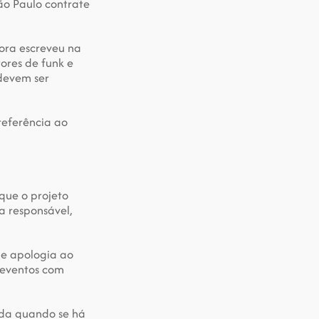
ão Paulo contrate 
ora escreveu na 
res de funk e 
devem ser 
eferência ao 
ue o projeto 
 responsável, 
e apologia ao 
eventos com 
da quando se há 