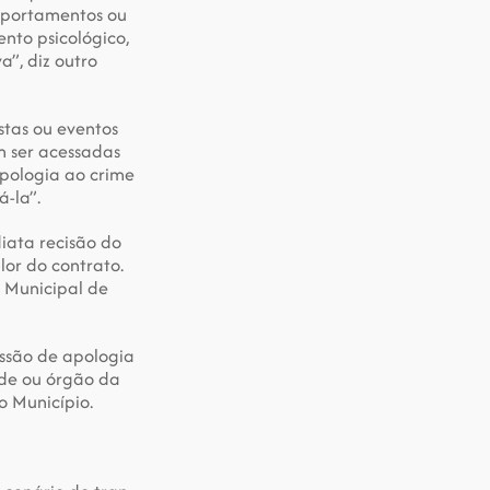
portamentos ou 
to psicológico, 
, diz outro 
tas ou eventos 
 ser acessadas 
pologia ao crime 
-la”.
ata recisão do 
or do contrato. 
Municipal de 
são de apologia 
de ou órgão da 
o Município.