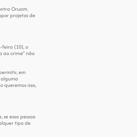
ontra Oruam. 
or projetos de 
eira (10), o 
a ao crime” não 
ermitir, em 
 alguma 
o queremos isso, 
 se essa pessoa 
lquer tipo de 