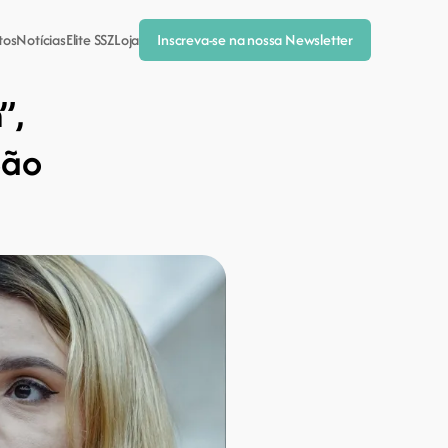
tos
Notícias
Elite SSZ
Loja
Inscreva-se na nossa Newsletter
, 
ão 