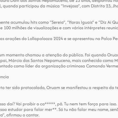
uro Davi dos Santos Nepomuceno, de 23 anos, despontou no 
 quando participou da música “Invejoso”, com Distrito 23, Jho
te acumulou hits como “Sereia”, “Horas Iguais” e “Diz Aí Qual
 100 milhões de visualizações e com vários intérpretes reunid
s arações do Lollapalooza 2024 e se apresentou no Palco Perr
 um momento chamou a atenção do público. Foi quando Oruam
 pai, Márcio dos Santos Nepomuceno, mais conhecido como Ma
ontado como líder da organização criminosa Comando Verme
ência
eto ter sido protocolado, Oruam se manifestou a respeito do t
essa daí? Vai proibir o ca*****, pô. Tu nem tem força para isso.
soa estudar para falar mer**. Só tu não falar meu nome, senão
a”, afirmou o cantor.