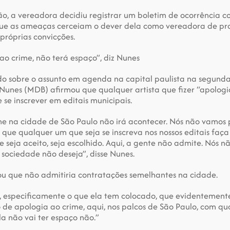
ão, a vereadora decidiu registrar um boletim de ocorrência c
e as ameaças cerceiam o dever dela como vereadora de prop
 próprias convicções.
ao crime, não terá espaço”, diz Nunes
o sobre o assunto em agenda na capital paulista na segunda-f
 Nunes (MDB) afirmou que qualquer artista que fizer “apologi
 se inscrever em editais municipais.
me na cidade de São Paulo não irá acontecer. Nós não vamos p
 que qualquer um que seja se inscreva nos nossos editais faça
 seja aceito, seja escolhido. Aqui, a gente não admite. Nós nã
 sociedade não deseja”, disse Nunes.
rou que não admitiria contratações semelhantes na cidade.
, especificamente o que ela tem colocado, que evidentemente,
 de apologia ao crime, aqui, nos palcos de São Paulo, com qua
la não vai ter espaço não.”