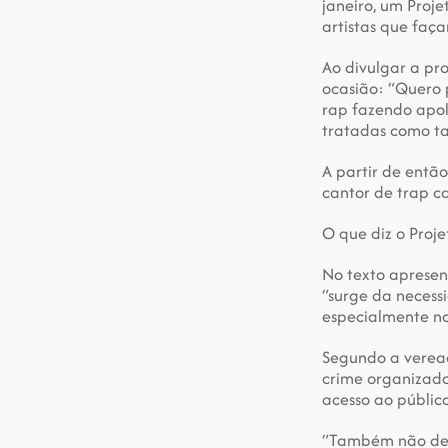
janeiro, um Proje
artistas que faç
Ao divulgar a pro
ocasião: “Quero 
rap fazendo apol
tratadas como ta
A partir de entã
cantor de trap ca
O que diz o Proje
No texto aprese
“surge da necess
especialmente no
Segundo a veread
crime organizado
acesso ao público
“Também não deve