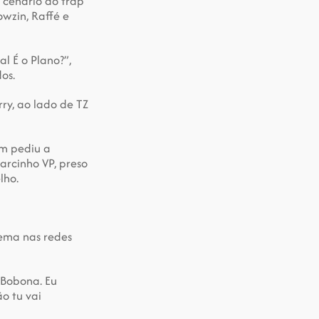
cenário do trap 
wzin, Raffé e 
 É o Plano?”, 
os.
y, ao lado de TZ 
 pediu a 
rcinho VP, preso 
lho.
ema nas redes 
 Bobona. Eu 
 tu vai 