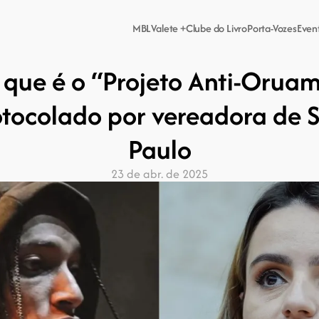
MBL
Valete +
Clube do Livro
Porta-Vozes
Even
que é o “Projeto Anti-Oruam”
tocolado por vereadora de S
Paulo
23 de abr. de 2025