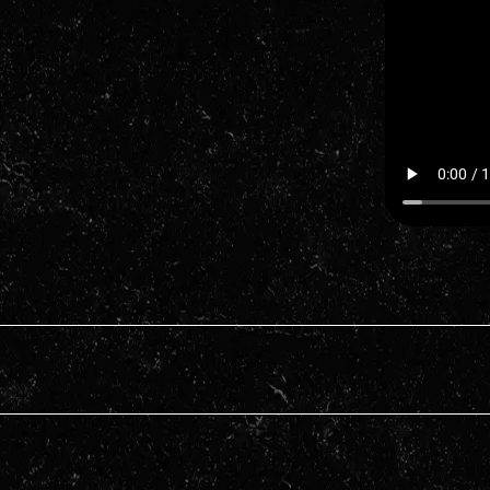
•  Marque na sua agenda  •