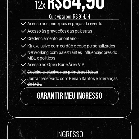
84,90
R$
12x 
Ou à vista por: R$ 914,14
Acesso aos principais espaços do evento
Acesso às gravações das palestras
Credenciamento prioritário
Kit exclusivo com cordão e copo personalizados
Networking com palestrantes, influenciadores do 
MBL e políticos
Acesso ao Open Bar e Área VIP
Cadeira exclusiva nas primeiras fileiras
Jantar reservado com Renan Santos e lideranças 
do MBL
Garantir meu ingresso
INGRESSO