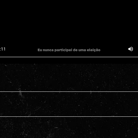
•  Marque na sua agenda  •