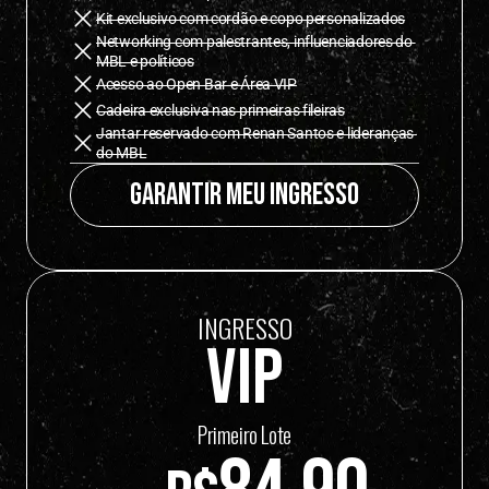
Kit exclusivo com cordão e copo personalizados
Networking com palestrantes, influenciadores do 
MBL e políticos
Acesso ao Open Bar e Área VIP
Cadeira exclusiva nas primeiras fileiras
Jantar reservado com Renan Santos e lideranças 
do MBL
Garantir meu ingresso
INGRESSO
VIP
Primeiro Lote