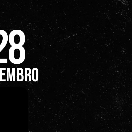
28
embro