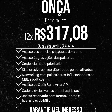
Onça
Primeiro Lote
317,08
R$
12x 
Ou à vista por: R$ 3.414,14
Acesso aos principais espaços do evento
Acesso às gravações das palestras
Credenciamento prioritário
Kit exclusivo com cordão e copo personalizados
Networking com palestrantes, influenciadores do 
MBL e políticos
Acesso ao Open Bar e Área VIP
Cadeira exclusiva nas primeiras fileiras
Jantar reservado com Renan Santos e 
lideranças do MBL
Garantir meu ingresso